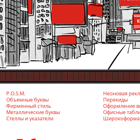
P.O.S.M.
Неоновая рек
Объемные буквы
Перекиды
Фирменный стиль
Оформление в
Ме­тал­ли­чес­кие бук­вы
Офис­ные таб­л
Стел­лы и ука­зате­ли
Ши­роко­фор­ма